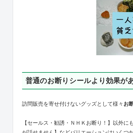
普通のお断りシールより効果が
訪問販売を寄せ付けないグッズとして様々
お
【セールス・勧誘・ＮＨＫお断り！】以外に
が話せません】などバリエーションはいくつ