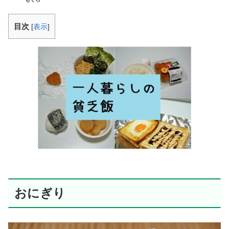
目次
[
表示
]
おにぎり