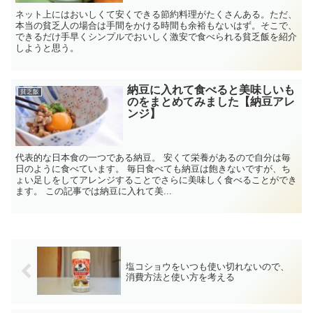
ネット上にはおいしくて安くできる節約料理がたくさんある。ただ、
本当の貧乏人の場合は手間をかける時間も余裕もないはず。そこで、
できるだけ手早くシンプルでおいしく激安で食べられる貧乏飯を紹介
しようと思う。
納豆に入れて食べると美味しいも
貧乏飯
のをまとめてみました【納豆アレ
ンジ】
代表的な日本食の一つである納豆。 安くて栄養があるので自分は毎
日のように食べています。 毎日食べても納豆は飽きないですが、ち
ょい足しをしてアレンジすることでさらに美味しく食べることができ
ます。 この記事では納豆に入れて美...
塩コショウをいつも使い切れないので、
消費方法と使い方を考える