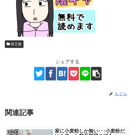
貧乏飯
シェアする
もぐら
関連記事
家に小麦粉しか無い･･･小麦粉だ
貧乏飯