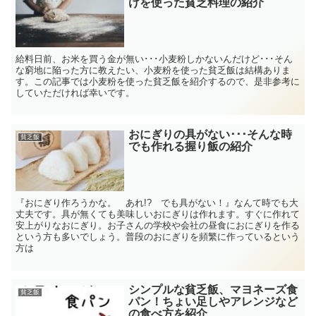
けを使った貧乏料理の紹介
給料日前、お米を買う金が無い･･･小麦粉しかないんだけど･･･そん
な窮地に陥った方に教えたい、小麦粉を使った貧乏飯は結構ありま
す。この記事では小麦粉を使った貧乏飯を紹介するので、是非参考に
していただければ幸いです。
おにぎりの具がない･･･そんな時
貧乏飯
でも作れる握り飯の紹介
『おにぎり作ろうかな。 あれ!? でも具がない！』なんて時でも大
丈夫です。具が無くても美味しいおにぎりは作れます。すぐに作れて
安上がりなおにぎり。お子さんの学校や会社の昼食におにぎりを作る
という方も多いでしょう。普段のおにぎりを頻繁に作っているという
方は
シンプルな貧乏飯、マヨネーズ食
貧乏飯
パン！ちょい足しやアレンジなど
の食べ方を紹介