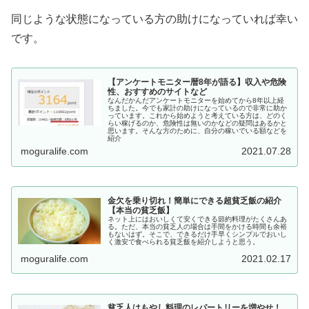
同じような状態になっている方の助けになっていれば幸い
です。
【アンケートモニター暦8年が語る】収入や危険
性、おすすめのサイトなど
なんだかんだアンケートモニターを始めてから8年以上経
ちました。今でも家計の助けになっているので非常に助か
っています。これから始めようと考えている方は、どのく
らい稼げるのか、危険性は無いのかなどの疑問はあるかと
思います。そんな方のために、自分の稼いでいる額などを
紹介
moguralife.com
2021.07.28
金欠を乗り切れ！簡単にできる超貧乏飯の紹介
【本当の貧乏飯】
ネット上にはおいしくて安くできる節約料理がたくさんあ
る。ただ、本当の貧乏人の場合は手間をかける時間も余裕
もないはず。そこで、できるだけ手早くシンプルでおいし
く激安で食べられる貧乏飯を紹介しようと思う。
moguralife.com
2021.02.17
貧乏人はもやし料理のレパートリーを増やせ！